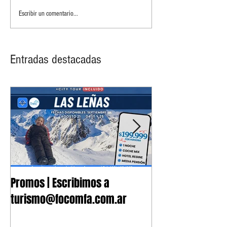
Escribir un comentario...
Entradas destacadas
Promos | Escribimos a
Nuevo Convenio 
turismo@focomfa.com.ar
Fonoaudiología