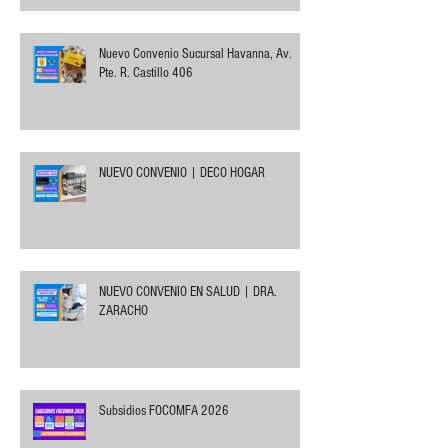
Nuevo Convenio Sucursal Havanna, Av.
Pte. R. Castillo 406
NUEVO CONVENIO | DECO HOGAR
NUEVO CONVENIO EN SALUD | DRA.
ZARACHO
Subsidios FOCOMFA 2026