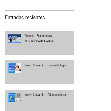
Entradas recientes
Promos | Escribimos a
turismo@focomfa.com.ar
Nuevo Convenio | Fonoaudiología
Nuevo Convenio | Odontopediatría