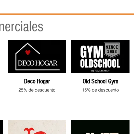
mo
Atención al Asociado
Noticias
Formularios
Area 
erciales
Deco Hogar
Old School Gym
25% de descuento
15% de descuento