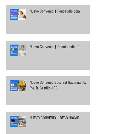
Nuevo Convenio | Fonoaudiología
Nuevo Convenio | Odontopediatría
Nuevo Convenio Sucursal Havanna, Av.
Pte. R. Castillo 406
NUEVO CONVENIO | DECO HOGAR