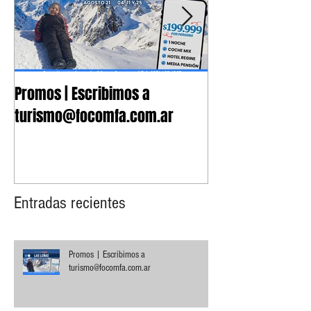
Promos | Escribimos a
Nuevo Convenio 
turismo@focomfa.com.ar
Fonoaudiología
Entradas recientes
Promos | Escribimos a
turismo@focomfa.com.ar