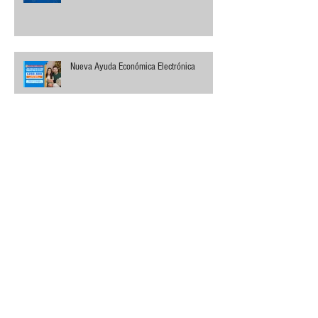
Nueva Ayuda Económica Electrónica
Archivo
junio de 2026
(2)
2 entradas
mayo de 2026
(2)
2 entradas
abril de 2026
(1)
1 entrada
marzo de 2026
(1)
1 entrada
febrero de 2026
(2)
2 entradas
diciembre de 2025
(4)
4 entradas
noviembre de 2025
(1)
1 entrada
octubre de 2025
(2)
2 entradas