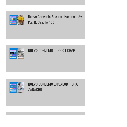
Nuevo Convenio Sucursal Havanna, Av.
Pte. R. Castillo 406
NUEVO CONVENIO | DECO HOGAR
NUEVO CONVENIO EN SALUD | DRA.
ZARACHO
Subsidios FOCOMFA 2026