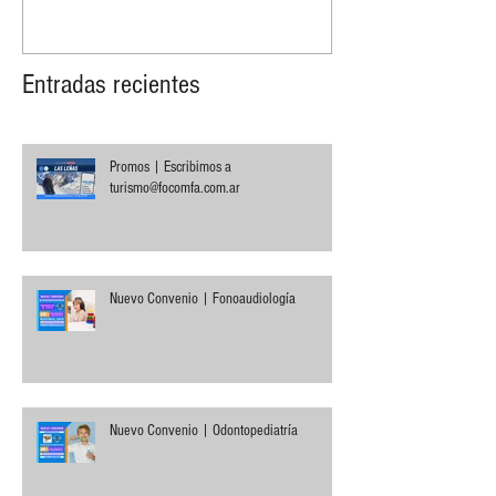
Entradas recientes
Promos | Escribimos a
turismo@focomfa.com.ar
Nuevo Convenio | Fonoaudiología
Nuevo Convenio | Odontopediatría