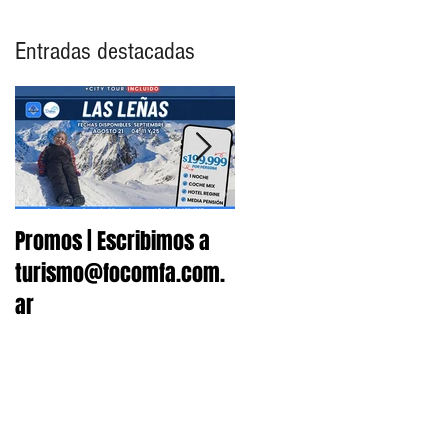
Entradas destacadas
Promos | Escribimos a
Nuevo Convenio |
turismo@focomfa.com.
Fonoaudiología
ar