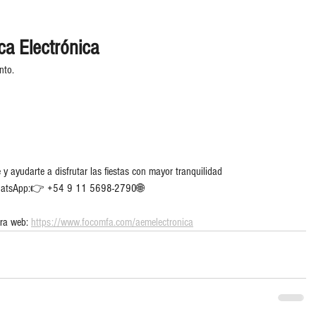
a Electrónica
nto. 
ayudarte a disfrutar las fiestas con mayor tranquilidad 
 WhatsApp:👉 +54 9 11 5698-2790🌐
ra web: 
https://www.focomfa.com/aemelectronica