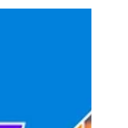
TURISMO VANTUR MUTUAL GAS ALTAS BARRANCAS EL
PULQUI Viajá a donde quieras 🚍✨ y convertí cada
kilómetro en parte de un gran plan. El Pulqui te lleva, vos
elegís cómo disfrutar el camino 🚀 📲 Comprá tu pasaje
WhatsApp +5491178899990 📱🙌🏼 Horario de
atención: LUNES A VIERNES 08 A 17 hs 🚌💙 VIEDMA
EXPERIENCIAS