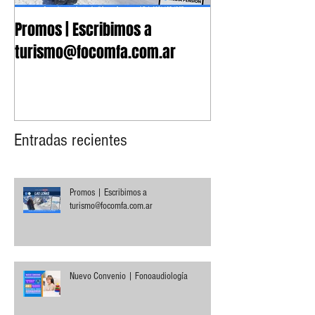
Promos | Escribimos a
Nuevo Convenio 
turismo@focomfa.com.ar
Fonoaudiología
Entradas recientes
Promos | Escribimos a
turismo@focomfa.com.ar
Nuevo Convenio | Fonoaudiología