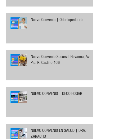
Nuevo Convenio | Odontopediatría
Nuevo Convenio Sucursal Havanna, Av.
Pte. R. Castillo 406
NUEVO CONVENIO | DECO HOGAR
NUEVO CONVENIO EN SALUD | DRA.
ZARACHO