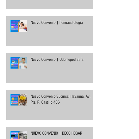
Nuevo Convenio | Fonoaudiología
Nuevo Convenio | Odontopediatría
Nuevo Convenio Sucursal Havanna, Av.
Pte. R. Castillo 406
NUEVO CONVENIO | DECO HOGAR