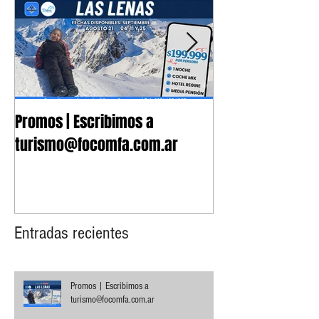
Promos | Escribimos a
Nuevo Convenio 
turismo@focomfa.com.ar
Fonoaudiología
Entradas recientes
Promos | Escribimos a
turismo@focomfa.com.ar