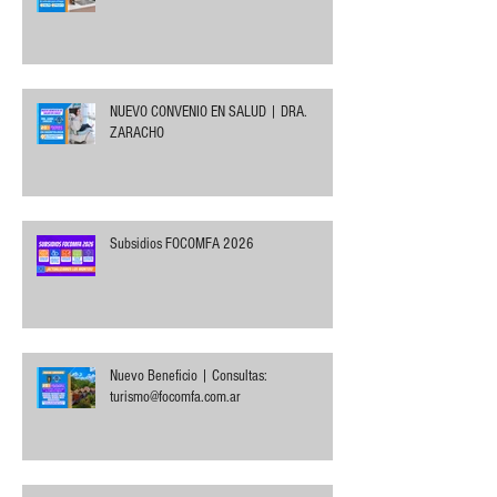
NUEVO CONVENIO EN SALUD | DRA.
ZARACHO
Subsidios FOCOMFA 2026
Nuevo Beneficio | Consultas:
turismo@focomfa.com.ar